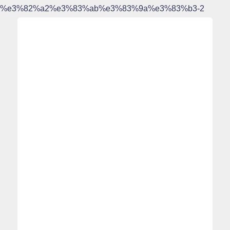
%e3%82%a2%e3%83%ab%e3%83%9a%e3%83%b3-2