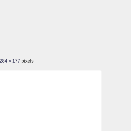
284 × 177
pixels