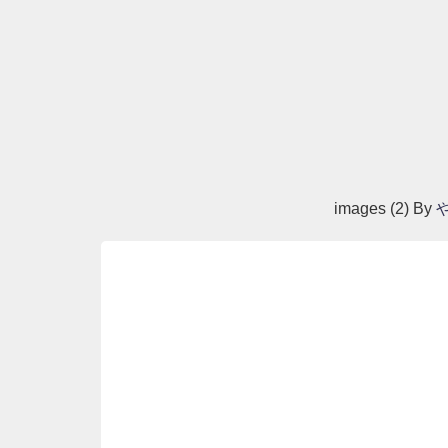
images (2)
By