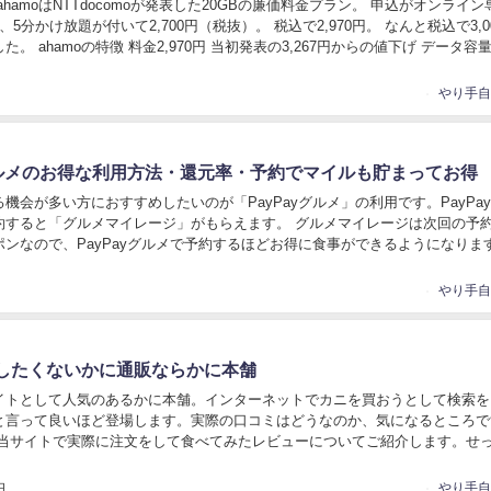
 ahamoはNTTdocomoが発表した20GBの廉価料金プラン。 申込がオンライ
、5分かけ放題が付いて2,700円（税抜）。 税込で2,970円。 なんと税込で3,0
。 ahamoの特徴 料金2,970円 当初発表の3,267円からの値下げ データ容量2
yグルメのお得な利用方法・還元率・予約でマイルも貯まってお得
機会が多い方におすすめしたいのが「PayPayグルメ」の利用です。PayPa
約すると「グルメマイレージ」がもらえます。 グルメマイレージは次回の予
ポンなので、PayPayグルメで予約するほどお得に食事ができるようになりま
yグルメの概要や利用できる店...
したくないかに通販ならかに本舗
イトとして人気のあるかに本舗。インターネットでカニを買おうとして検索を
と言って良いほど登場します。実際の口コミはどうなのか、気になるところで
、当サイトで実際に注文をして食べてみたレビューについてご紹介します。せ
を買うからには、美味しく食べられるかどうかは重...
日