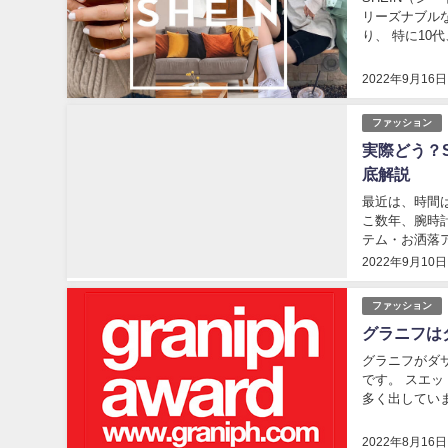
リーズナブル
り、 特に10
ブルな値段だか
2022年9月16日
ファッション
実際どう？S
底解説
最近は、時間
こ数年、腕時
テム・お洒落
るデンマーク生ま
2022年9月10日
ファッション
グラニフは
グラニフがダ
です。 スエ
多く出してい
いでしょうか。
2022年8月16日