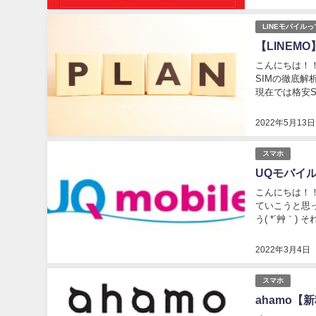
LINEモバイル
【LINE
こんにちは！
SIMの徹底解
現在では格安S
か！！ 評判や
2022年5月13日
スマホ
UQモバイ
こんにちは！！
ていこうと思
う( *´艸｀
ラン「くりこし
2022年3月4日
スマホ
ahamo【