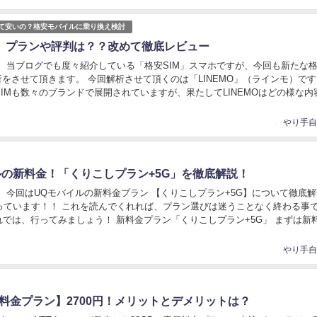
って安いの？格安モバイルに乗り換え検討
MO】プランや評判は？？改めて徹底レビュー
！ 当ブログでも度々紹介している「格安SIM」スマホですが、今回も新たな
析をさせて頂きます。 今回解析させて頂くのは「LINEMO」（ラインモ）で
IMも数々のブランドで展開されていますが、果たしてLINEMOはどの様な内
料金プラン、メリット・デメリ...
ルの新料金！「くりこしプラン+5G」を徹底解説！
 今回はUQモバイルの新料金プラン 【くりこしプラン+5G】について徹底
っています！！ これを読んでくれれば、プラン選びは迷うことなく終わる事
) それでは、行ってみましょう！ 新料金プラン「くりこしプラン+5G」 まずは新
プラン+5G」とは何ぞや！...
新料金プラン】2700円！メリットとデメリットは？