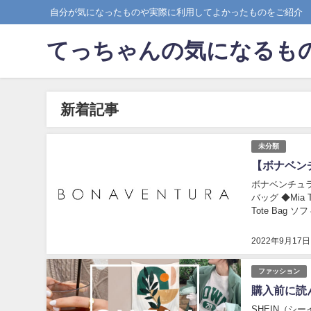
自分が気になったものや実際に利用してよかったものをご紹介
てっちゃんの気になるも
新着記事
未分類
【ボナベン
ボナベンチュラ
バッグ ◆Mia T
Tote Bag 
2022年9月17日
ファッション
購入前に読
SHEIN（