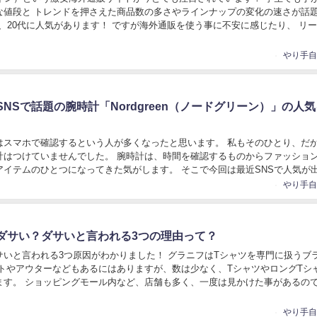
な値段と トレンドを押さえた商品数の多さやラインナップの変化の速さが話
代、20代に人気があります！ ですが海外通販を使う事に不安に感じたり、 リ
らこそ商品の質など心配事も多いで...
NSで話題の腕時計「Nordgreen（ノードグリーン）」の人
はスマホで確認するという人が多くなったと思います。 私もそのひとり、だ
計はつけていませんでした。 腕時計は、時間を確認するものからファッショ
アイテムのひとつになってきた気がします。 そこで今回は最近SNSで人気が
れの腕時計ブランド「Nordgreen...
ダサい？ダサいと言われる3つの理由って？
サいと言われる3つ原因がわかりました！ グラニフはTシャツを専門に扱うブ
ットやアウターなどもあるにはありますが、数は少なく、TシャツやロングTシ
ます。 ショッピングモール内など、店舗も多く、一度は見かけた事があるの
 そのグラニフですが、ダサいと言ってい...