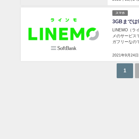
スマホ
3GBまでは
LINEMO（
メのサービスで
ガフリーなの
1Mbpsの通信
2021年9月24日
1