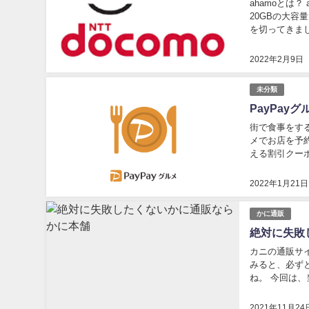
ahamoとは？
20GBの大容量
を切ってきました
2022年2月9日
未分類
PayPa
街で食事をする
メでお店を予
える割引クー
今回はPayPa
2022年1月21日
かに通販
絶対に失敗
カニの通販サ
みると、必ず
ね。 今回は
奮発をしてカニ
2021年11月24