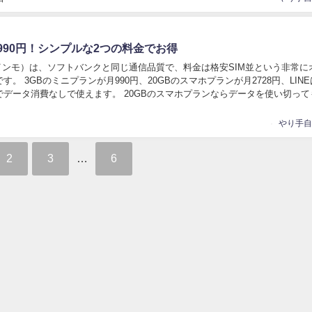
990円！シンプルな2つの料金でお得
ラインモ）は、ソフトバンクと同じ通信品質で、料金は格安SIM並という非常に
す。 3GBのミニプランが月990円、20GBのスマホプランが月2728円、LIN
でデータ消費なしで使えます。 20GBのスマホプランならデータを使い切って
速度で使えて、900...
2
3
…
6