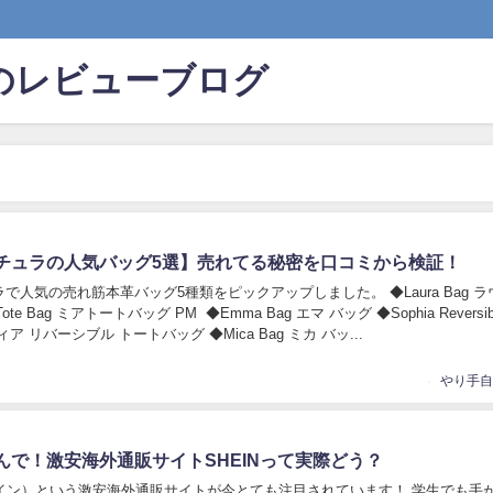
のレビューブログ
チュラの人気バッグ5選】売れてる秘密を口コミから検証！
で人気の売れ筋本革バッグ5種類をピックアップしました。 ◆Laura Bag ラ
ote Bag ミアトートバッグ PM ◆Emma Bag エマ バッグ ◆Sophia Reversib
ソフィア リバーシブル トートバッグ ◆Mica Bag ミカ バッ...
んで！激安海外通販サイトSHEINって実際どう？
シーイン）という激安海外通販サイトが今とても注目されています！ 学生でも手