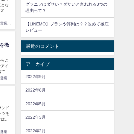
グラニフはダサい？ダサいと言われる3つの
題とな
理由って？
ーズナ
やり手自営業てっちゃん
【LINEMO】プランや評判は？？改めて徹底
レビュー
気を徹
最近のコメント
からこ
アーカイブ
ンアイ
出てい
2022年9月
やり手自営業てっちゃん
2022年8月
2022年5月
ランド
ャツを
2022年3月
ではな
2022年2月
やり手自営業てっちゃん